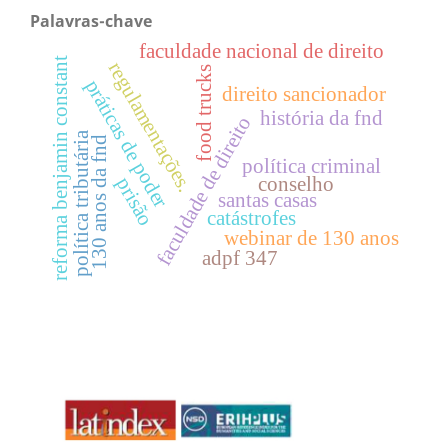
Palavras-chave
faculdade nacional de direito
reforma benjamin constant
regulamentações.
food trucks
práticas de poder
direito sancionador
história da fnd
faculdade de direito
política tributária
130 anos da fnd
política criminal
conselho
prisão
santas casas
catástrofes
webinar de 130 anos
adpf 347