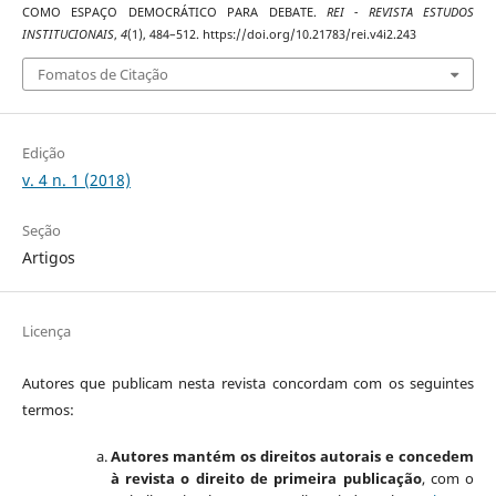
COMO ESPAÇO DEMOCRÁTICO PARA DEBATE.
REI - REVISTA ESTUDOS
INSTITUCIONAIS
,
4
(1), 484–512. https://doi.org/10.21783/rei.v4i2.243
Fomatos de Citação
Edição
v. 4 n. 1 (2018)
Seção
Artigos
Licença
Autores que publicam nesta revista concordam com os seguintes
termos:
Autores mantém os direitos autorais e concedem
à revista o direito de primeira publicação
, com o