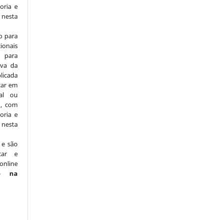
oria e
nesta
o para
ionais
para
iva da
licada
icar em
nal ou
), com
oria e
nesta
 e são
car e
online
o na