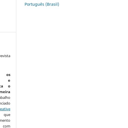
Português (Brasil)
vista
:
m os
is e
ta o
eira
abalho
nciado
eative
que
amento
com