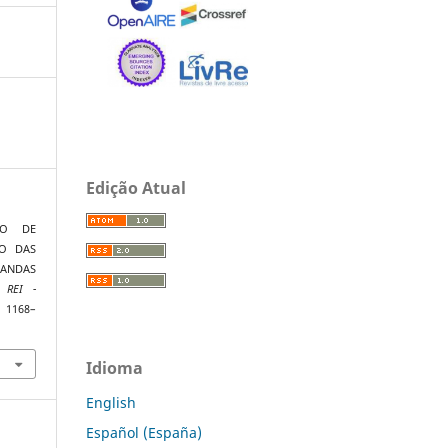
Edição Atual
ÇÃO DE
TO DAS
ANDAS
L.
REI -
, 1168–
Idioma
English
Español (España)