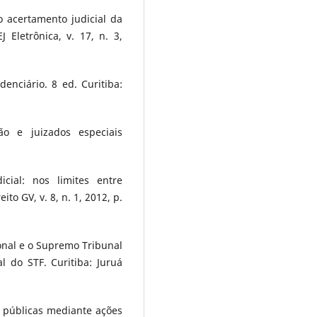
o acertamento judicial da
J Eletrônica, v. 17, n. 3,
denciário. 8 ed. Curitiba:
ão e juizados especiais
icial: nos limites entre
ito GV, v. 8, n. 1, 2012, p.
ional e o Supremo Tribunal
l do STF. Curitiba: Juruá
s públicas mediante ações