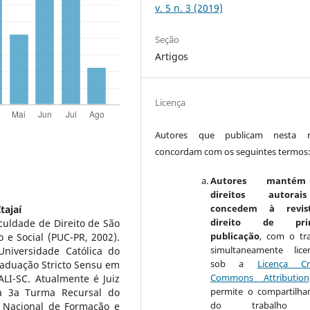
v. 5 n. 3 (2019)
Seção
Artigos
Licença
Autores que publicam nesta re
concordam com os seguintes termos
Autores manté
direitos autora
concedem à revis
tajaí
direito de prim
culdade de Direito de São
publicação
, com o tr
 e Social (PUC-PR, 2002).
simultaneamente lice
Universidade Católica do
sob a
Licença Cr
raduação Stricto Sensu em
Commons Attribution
ALI-SC. Atualmente é Juiz
permite o compartilh
a 3a Turma Recursal do
do trabalho 
 Nacional de Formação e