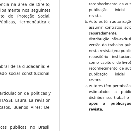
reconhecimento da aut
ncia na área de Direito,
publicação inicial 
cipalmente nos seguintes
revista.
ito de Proteção Social,
Autores têm autorizaçã
 Públicas, Hermenêutica e
assumir contratos adic
separadamente, 
distribuição não-exclus
versão do trabalho pub
nesta revista (ex.: publ
repositório institucio
como capítulo de livro
bral de la ciudadanía: el
reconhecimento de aut
do social constitucional.
publicação inicial 
revista.
Autores têm permissão
estimulados a publi
articulación de políticas y
distribuir seu trabalho 
TASSI, Laura. La revisión
após a publicaçã
 casos. Buenos Aires: Del
revista
.
icas públicas no Brasil.