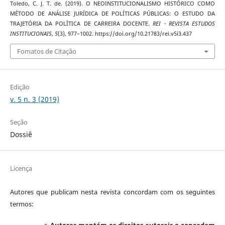
Toledo, C. J. T. de. (2019). O NEOINSTITUCIONALISMO HISTÓRICO COMO
MÉTODO DE ANÁLISE JURÍDICA DE POLÍTICAS PÚBLICAS: O ESTUDO DA
TRAJETÓRIA DA POLÍTICA DE CARREIRA DOCENTE.
REI - REVISTA ESTUDOS
INSTITUCIONAIS
,
5
(3), 977–1002. https://doi.org/10.21783/rei.v5i3.437
Fomatos de Citação
Edição
v. 5 n. 3 (2019)
Seção
Dossiê
Licença
Autores que publicam nesta revista concordam com os seguintes
termos:
Autores mantém os direitos autorais e concedem