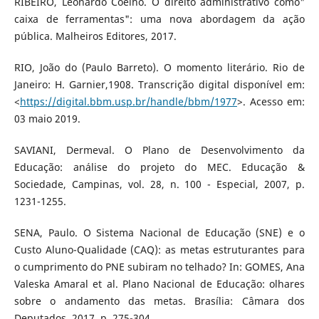
RIBEIRO, Leonardo Coelho. O direito administrativo como"
caixa de ferramentas": uma nova abordagem da ação
pública. Malheiros Editores, 2017.
RIO, João do (Paulo Barreto). O momento literário. Rio de
Janeiro: H. Garnier,1908. Transcrição digital disponível em:
<
https://digital.bbm.usp.br/handle/bbm/1977
>. Acesso em:
03 maio 2019.
SAVIANI, Dermeval. O Plano de Desenvolvimento da
Educação: análise do projeto do MEC. Educação &
Sociedade, Campinas, vol. 28, n. 100 - Especial, 2007, p.
1231-1255.
SENA, Paulo. O Sistema Nacional de Educação (SNE) e o
Custo Aluno-Qualidade (CAQ): as metas estruturantes para
o cumprimento do PNE subiram no telhado? In: GOMES, Ana
Valeska Amaral et al. Plano Nacional de Educação: olhares
sobre o andamento das metas. Brasília: Câmara dos
Deputados, 2017, p. 275-304.