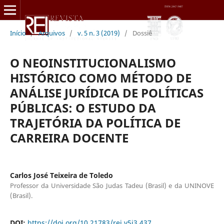
Início
/
Arquivos
/
v. 5 n. 3 (2019)
/
Dossiê
O NEOINSTITUCIONALISMO
HISTÓRICO COMO MÉTODO DE
ANÁLISE JURÍDICA DE POLÍTICAS
PÚBLICAS: O ESTUDO DA
TRAJETÓRIA DA POLÍTICA DE
CARREIRA DOCENTE
Carlos José Teixeira de Toledo
Professor da Universidade São Judas Tadeu (Brasil) e da UNINOVE
(Brasil).
DOI:
https://doi.org/10.21783/rei.v5i3.437