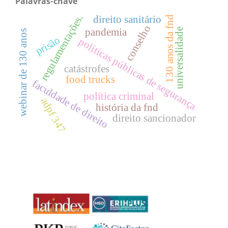
Palavras-chave
regulamentações.
direito sanitário
130 anos da fnd
conselho
universalidade
pandemia
webinar de 130 anos
prisão
políticas públicas de segurança
catástrofes
food trucks
faculdade de direito
política criminal
adpf 347
história da fnd
direito sancionador