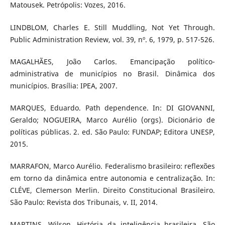
Matousek. Petrópolis: Vozes, 2016.
LINDBLOM, Charles E. Still Muddling, Not Yet Through.
Public Administration Review, vol. 39, nº. 6, 1979, p. 517-526.
MAGALHÃES, João Carlos. Emancipação político-
administrativa de municípios no Brasil. Dinâmica dos
municípios. Brasília: IPEA, 2007.
MARQUES, Eduardo. Path dependence. In: DI GIOVANNI,
Geraldo; NOGUEIRA, Marco Aurélio (orgs). Dicionário de
políticas públicas. 2. ed. São Paulo: FUNDAP; Editora UNESP,
2015.
MARRAFON, Marco Aurélio. Federalismo brasileiro: reflexões
em torno da dinâmica entre autonomia e centralização. In:
CLÉVE, Clemerson Merlin. Direito Constitucional Brasileiro.
São Paulo: Revista dos Tribunais, v. II, 2014.
MARTINS, Wilson. História da inteligência brasileira. São