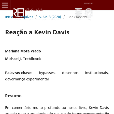
Início
/
Arquivos
/
v. 6 n. 3 (2020)
/
Book Review
Reação a Kevin Davis
Mariana Mota Prado
Michael J. Trebilcock
Palavras-chave:
bypasses, desenhos institucionais,
governança experimental
Resumo
Em comentário muito profundo ao nosso livro, Kevin Davis
aponta para a ambiguidade no uso do termo
experimentação