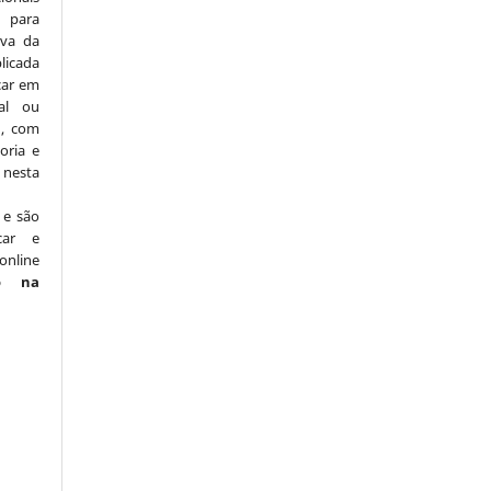
para
iva da
licada
icar em
nal ou
), com
oria e
nesta
 e são
car e
online
o na