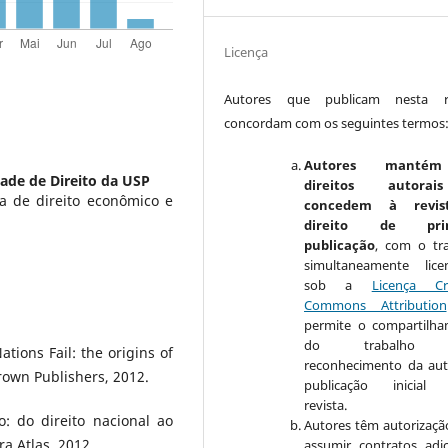
Licença
Autores que publicam nesta re
concordam com os seguintes termos
Autores manté
ade de Direito da USP
direitos autora
a de direito econômico e
concedem à revis
direito de prim
publicação
, com o tr
simultaneamente lice
sob a
Licença Cr
Commons Attribution
permite o compartilh
do trabalho 
ons Fail: the origins of
reconhecimento da aut
rown Publishers, 2012.
publicação inicial 
revista.
: do direito nacional ao
Autores têm autorizaçã
ra Atlas, 2012.
assumir contratos adic