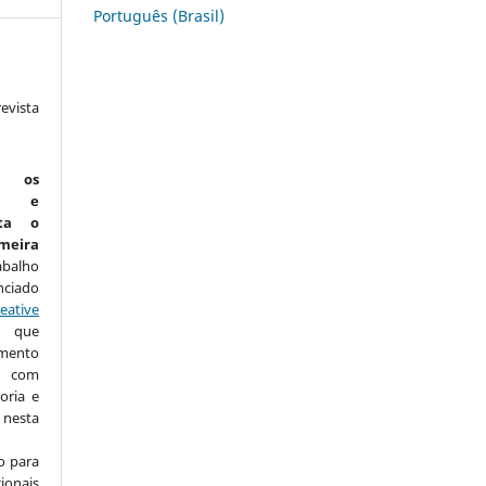
Português (Brasil)
vista
:
m os
is e
ta o
eira
abalho
nciado
eative
que
amento
com
oria e
nesta
o para
ionais