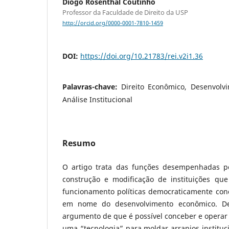
Diogo Rosenthal Coutinho
Professor da Faculdade de Direito da USP
http://orcid.org/0000-0001-7810-1459
DOI:
https://doi.org/10.21783/rei.v2i1.36
Palavras-chave:
Direito Econômico, Desenvolvim
Análise Institucional
Resumo
O artigo trata das funções desempenhadas pe
construção e modificação de instituições q
funcionamento políticas democraticamente co
em nome do desenvolvimento econômico. Def
argumento de que é possível conceber e operar
uma “tecnologia” para moldar arranjos instituci