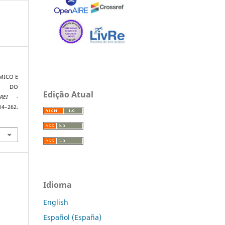
ÔMICO E
AL DO
Edição Atual
REI -
14–262.
Idioma
English
Español (España)