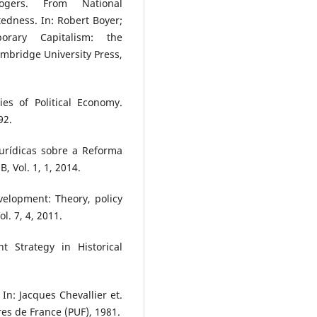
gers. From National
edness. In: Robert Boyer;
orary Capitalism: the
mbridge University Press,
es of Political Economy.
92.
urídicas sobre a Reforma
B, Vol. 1, 1, 2014.
elopment: Theory, policy
l. 7, 4, 2011.
t Strategy in Historical
 In: Jacques Chevallier et.
aires de France (PUF), 1981.