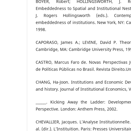
BOYER, Robert; HOLLINGSWORTH, J. Ro
Embeddedness to Spatial and Institutional Nest
J. Rogers Hollingsworth (eds.). Contemp
embeddedness of institutions. New York, NY: Ca
1998.
CAPORASO, James A.; LEVINE, David P. Theori
Cambridge, MA: Cambridge University Press, 19
CASTRO, Marcus Faro de. Novas Perspectivas J
de Políticas Públicas no Brasil. Revista Direito.Un
CHANG, Ha-Joon. Institutions and Economic Dev
and history. Journal of Institutional Economics, Vo
______. Kicking Away the Ladder: Developmen
Perspective. London: Anthem Press, 2002.
CHEVALLIER, Jacques. L’Analyse Institutionnelle.
al. (dir.). L’Instituition. Paris: Presses Universit