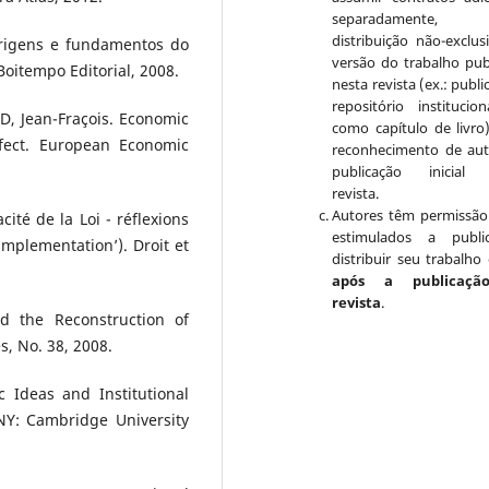
separadamente, 
distribuição não-exclus
rigens e fundamentos do
versão do trabalho pub
Boitempo Editorial, 2008.
nesta revista (ex.: publ
repositório institucio
, Jean-Fraçois. Economic
como capítulo de livro
ffect. European Economic
reconhecimento de aut
publicação inicial 
revista.
Autores têm permissão
té de la Loi - réflexions
estimulados a publi
implementation’). Droit et
distribuir seu trabalho 
após a publicaçã
revista
.
d the Reconstruction of
s, No. 38, 2008.
 Ideas and Institutional
NY: Cambridge University