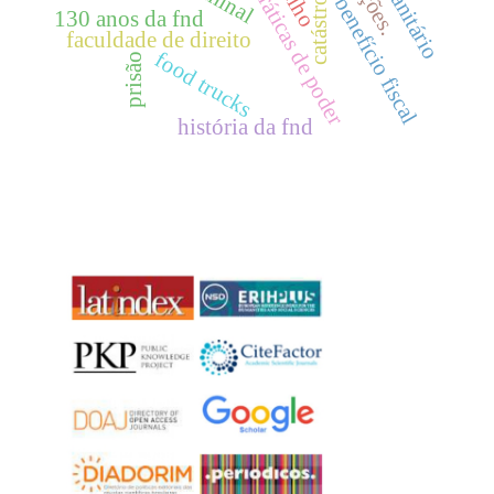
catástrofes
práticas de poder
benefício fiscal
130 anos da fnd
faculdade de direito
food trucks
prisão
história da fnd