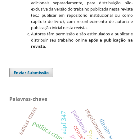
adicionais separadamente, para distribuição não-
exclusiva da versão do trabalho publicada nesta revista
(ex.: publicar em repositório institucional ou como
capítulo de livro), com reconhecimento de autoria e
publicação inicial nesta revista.
Autores têm permissão e são estimulados a publicar e
distribuir seu trabalho online
após a publicação na
revista
.
Enviar Submissão
Palavras-chave
santas casas
regulamentações.
pandemia
adpf 347
direito sanitário
política criminal
conselho