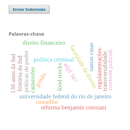
Enviar Submissão
Palavras-chave
direito financeiro
santas casas
faculdade de direito
regulamentações.
controle judicial.
práticas de poder
transversalidade
130 anos da fnd
história da fnd
política criminal
adpf 347
food trucks
catástrofes
prisão
universidade federal do rio de janeiro
conselho
reforma benjamin constant