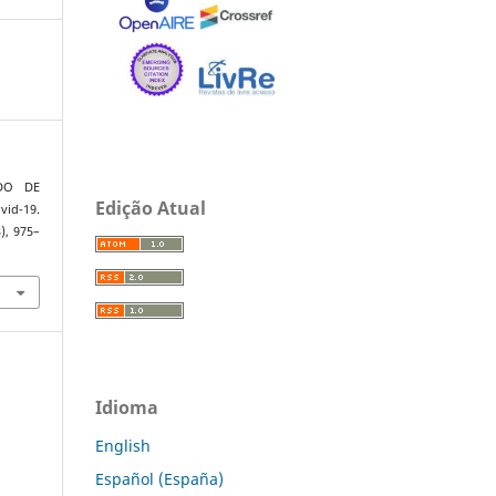
ADO DE
Edição Atual
vid-19.
3), 975–
Idioma
English
Español (España)