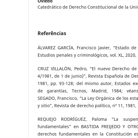
Oviedo
Catedrático de Derecho Constitucional de la Un
Referências
ÁLVAREZ GARCÍA, Francisco Javier, “Estado de
Estudios penales y criminológicos, vol. XL, 2020, 
CRUZ VILLALÓN, Pedro, “El nuevo Derecho de 
4/1981, de 1 de junio)”, Revista Española de Der
1981, pp. 93-128; del mismo autor, Estados ex
de garantías, Tecnos, Madrid, 1984; véa
SEGADO, Francisco, “La Ley Orgánica de los est
y sitio”, Revista de derecho político, nº 11, 1981,
REQUEJO RODRÍGUEZ, Paloma “La suspen
fundamentales” en BASTIDA FREIJEDO Y OTRO
derechos fundamentales en la Constitución e