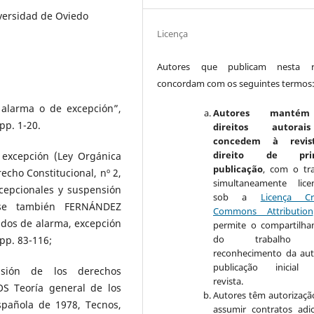
iversidad de Oviedo
Licença
Autores que publicam nesta re
concordam com os seguintes termos
 alarma o de excepción”,
Autores manté
pp. 1-20.
direitos autora
concedem à revis
direito de prim
excepción (Ley Orgánica
publicação
, com o tr
echo Constitucional, nº 2,
simultaneamente lice
cepcionales y suspensión
sob a
Licença Cr
nse también FERNÁNDEZ
Commons Attribution
ados de alarma, excepción
permite o compartilh
do trabalho 
 pp. 83-116;
reconhecimento da aut
publicação inicial 
sión de los derechos
revista.
S Teoría general de los
Autores têm autorizaçã
spañola de 1978, Tecnos,
assumir contratos adic