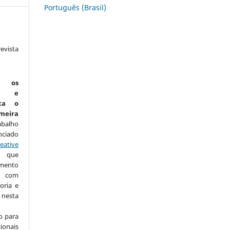
Português (Brasil)
vista
:
m os
is e
ta o
eira
abalho
nciado
eative
que
amento
com
oria e
nesta
o para
ionais