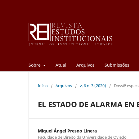
Sobre
Atual
Arquivos
Submissões
Início
/
Arquivos
/
v. 6 n. 3 (2020)
/
Dossiê especi
EL ESTADO DE ALARMA EN ES
Miquel Ángel Presno Linera
Faculdade de Direito da Universidade de Oviedo