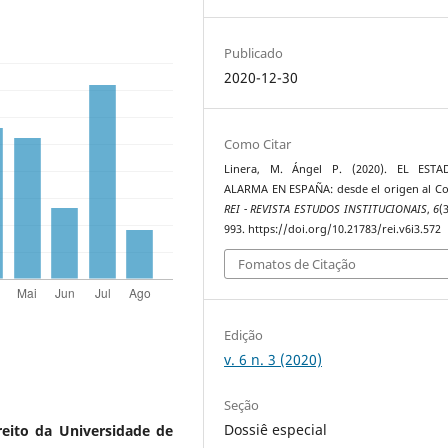
Publicado
2020-12-30
Como Citar
Linera, M. Ángel P. (2020). EL EST
ALARMA EN ESPAÑA: desde el origen al Co
REI - REVISTA ESTUDOS INSTITUCIONAIS
,
6
(
993. https://doi.org/10.21783/rei.v6i3.572
Fomatos de Citação
Edição
v. 6 n. 3 (2020)
Seção
Dossiê especial
reito da Universidade de