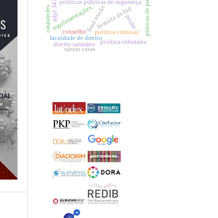
práticas de poder
políticas públicas de segurança
adpf 347
regulamentações.
food trucks
catástrofes
história da fnd
prisão
conselho
política criminal
faculdade de direito
política tributária
direito sanitário
santas casas