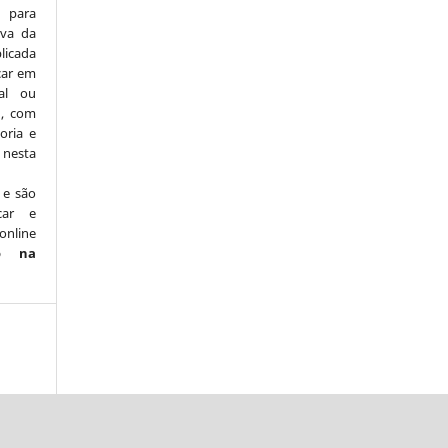
para
iva da
licada
icar em
nal ou
), com
oria e
nesta
 e são
car e
online
o na