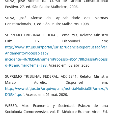
SILVA, José Afonso da. Curso de Direito Constitucional
Positivo. 27. ed. São Paulo: Malheiros, 2006.
SILVA, José Afonso da. Aplicabilidade das Normas
Constitucionais. 3. ed. São Paulo: Malheiros, 1998.
SUPREMO TRIBUNAL FEDERAL. Tema 793. Relator Ministro
Luiz Fux. Disponível em:
http://www.stf.jus.br/portal/jurisprudenciaRepercussao/ver
AndamentoProcesso.asp?
incidente=4678356&numeroProcesso=855178&classeProcess
o=RE&numeroTema=793
. Acesso em: 02 abr. 2020.
SUPREMO TRIBUNAL FEDERAL. ADI 6341. Relator Ministro
Marco Aurélio. Disponível em:
http://www.stf.jus.br/arquivo/cms/noticiaNoticiaStf/anexo/A
DI6341.pdf
. Acesso em: 01 mai. 2020.
WEBER, Max. Economía y Sociedad. Esbozo de una
Sociologia Compreensiva. vol. II. México e Buenos Aires: Ed.