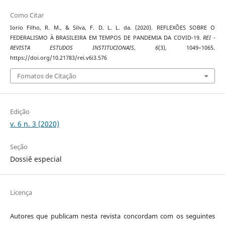
Como Citar
Iorio Filho, R. M., & Silva, F. D. L. L. da. (2020). REFLEXÕES SOBRE O
FEDERALISMO À BRASILEIRA EM TEMPOS DE PANDEMIA DA COVID-19.
REI -
REVISTA ESTUDOS INSTITUCIONAIS
,
6
(3), 1049–1065.
https://doi.org/10.21783/rei.v6i3.576
Fomatos de Citação
Edição
v. 6 n. 3 (2020)
Seção
Dossiê especial
Licença
Autores que publicam nesta revista concordam com os seguintes