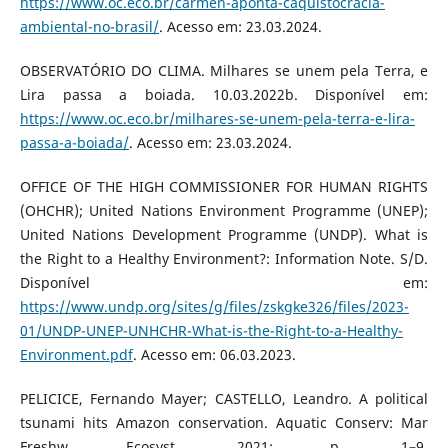
https://www.oc.eco.br/carmen-aponta-caquistocracia-
ambiental-no-brasil/
. Acesso em: 23.03.2024.
OBSERVATÓRIO DO CLIMA. Milhares se unem pela Terra, e
Lira passa a boiada. 10.03.2022b. Disponível em:
https://www.oc.eco.br/milhares-se-unem-pela-terra-e-lira-
passa-a-boiada/
. Acesso em: 23.03.2024.
OFFICE OF THE HIGH COMMISSIONER FOR HUMAN RIGHTS
(OHCHR); United Nations Environment Programme (UNEP);
United Nations Development Programme (UNDP). What is
the Right to a Healthy Environment?: Information Note. S/D.
Disponível em:
https://www.undp.org/sites/g/files/zskgke326/files/2023-
01/UNDP-UNEP-UNHCHR-What-is-the-Right-to-a-Healthy-
Environment.pdf
. Acesso em: 06.03.2023.
PELICICE, Fernando Mayer; CASTELLO, Leandro. A political
tsunami hits Amazon conservation. Aquatic Conserv: Mar
Freshw Ecosyst. 2021; p. 1–9.