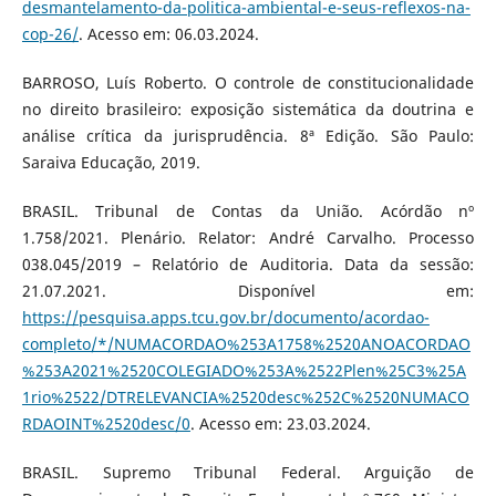
desmantelamento-da-politica-ambiental-e-seus-reflexos-na-
cop-26/
. Acesso em: 06.03.2024.
BARROSO, Luís Roberto. O controle de constitucionalidade
no direito brasileiro: exposição sistemática da doutrina e
análise crítica da jurisprudência. 8ª Edição. São Paulo:
Saraiva Educação, 2019.
BRASIL. Tribunal de Contas da União. Acórdão nº
1.758/2021. Plenário. Relator: André Carvalho. Processo
038.045/2019 – Relatório de Auditoria. Data da sessão:
21.07.2021. Disponível em:
https://pesquisa.apps.tcu.gov.br/documento/acordao-
completo/*/NUMACORDAO%253A1758%2520ANOACORDAO
%253A2021%2520COLEGIADO%253A%2522Plen%25C3%25A
1rio%2522/DTRELEVANCIA%2520desc%252C%2520NUMACO
RDAOINT%2520desc/0
. Acesso em: 23.03.2024.
BRASIL. Supremo Tribunal Federal. Arguição de