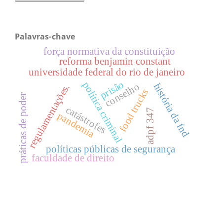
Palavras-chave
força normativa da constituição
reforma benjamin constant
universidade federal do rio de janeiro
prisão
política criminal
conselho
história da fnd
regulamentações.
food trucks
práticas de poder
catástrofes
adpf 347
pandemia
políticas públicas de segurança
faculdade de direito