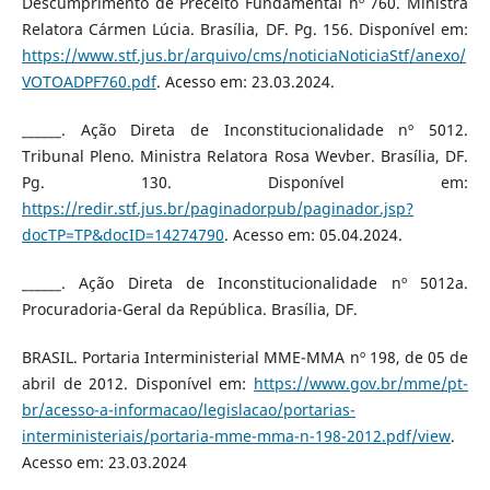
Descumprimento de Preceito Fundamental nº 760. Ministra
Relatora Cármen Lúcia. Brasília, DF. Pg. 156. Disponível em:
https://www.stf.jus.br/arquivo/cms/noticiaNoticiaStf/anexo/
VOTOADPF760.pdf
. Acesso em: 23.03.2024.
______. Ação Direta de Inconstitucionalidade nº 5012.
Tribunal Pleno. Ministra Relatora Rosa Wevber. Brasília, DF.
Pg. 130. Disponível em:
https://redir.stf.jus.br/paginadorpub/paginador.jsp?
docTP=TP&docID=14274790
. Acesso em: 05.04.2024.
______. Ação Direta de Inconstitucionalidade nº 5012a.
Procuradoria-Geral da República. Brasília, DF.
BRASIL. Portaria Interministerial MME-MMA nº 198, de 05 de
abril de 2012. Disponível em:
https://www.gov.br/mme/pt-
br/acesso-a-informacao/legislacao/portarias-
interministeriais/portaria-mme-mma-n-198-2012.pdf/view
.
Acesso em: 23.03.2024