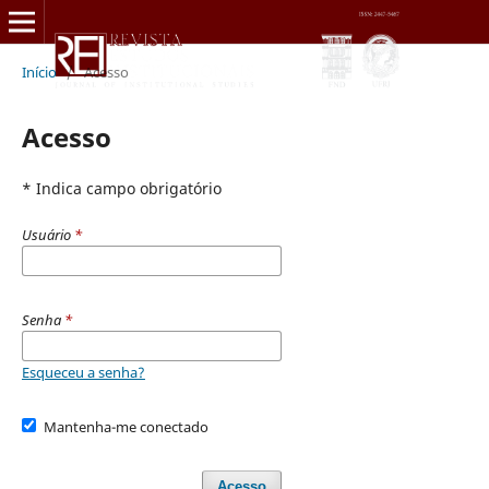
Início
/
Acesso
Acesso
* Indica campo obrigatório
Usuário
*
Senha
*
Esqueceu a senha?
Mantenha-me conectado
Acesso