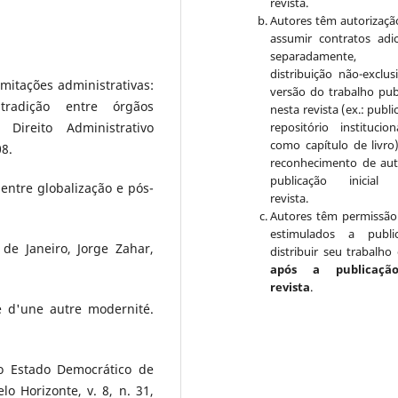
revista.
Autores têm autorizaçã
assumir contratos adic
separadamente, 
distribuição não-exclus
mitações administrativas:
versão do trabalho pub
tradição entre órgãos
nesta revista (ex.: publ
 Direito Administrativo
repositório institucio
como capítulo de livro
08.
reconhecimento de aut
publicação inicial 
entre globalização e pós-
revista.
Autores têm permissão
estimulados a publi
e Janeiro, Jorge Zahar,
distribuir seu trabalho 
após a publicaçã
revista
.
ie d'une autre modernité.
o Estado Democrático de
elo Horizonte, v. 8, n. 31,