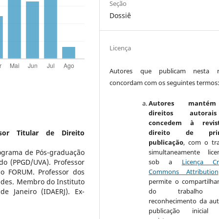
Seção
Dossiê
Licença
Autores que publicam nesta re
concordam com os seguintes termos
Autores manté
direitos autora
concedem à revis
sor Titular de Direito
direito de prim
publicação
, com o tr
rograma de Pós-graduação
simultaneamente lice
do (PPGD/UVA). Professor
sob a
Licença Cr
so FORUM. Professor dos
Commons Attribution
des. Membro do Instituto
permite o compartilh
de Janeiro (IDAERJ). Ex-
do trabalho 
reconhecimento da aut
publicação inicial 