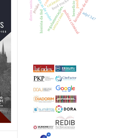
benefício fiscal
faculdade de direito
pandemia
direito sanitário
práticas de poder
catástrofes
food trucks
prisão
regulamentações.
política criminal
história da fnd
adpf 347
santas casas