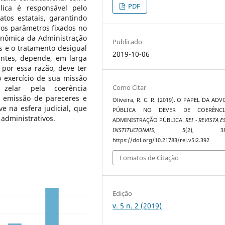
PDF
lica é responsável pelo
atos estatais, garantindo
os parâmetros fixados no
onômica da Administração
Publicado
os e o tratamento desigual
2019-10-06
antes, depende, em larga
por essa razão, deve ter
 exercício de sua missão
Como Citar
 zelar pela coerência
e emissão de pareceres e
Oliveira, R. C. R. (2019). O PAPEL DA AD
ve na esfera judicial, que
PÚBLICA NO DEVER DE COERÊNC
 administrativos.
ADMINISTRAÇÃO PÚBLICA.
REI - REVISTA 
INSTITUCIONAIS
,
5
(2), 382
https://doi.org/10.21783/rei.v5i2.392
Fomatos de Citação
Edição
v. 5 n. 2 (2019)