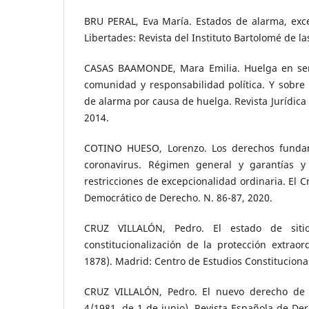
BRU PERAL, Eva María. Estados de alarma, exce
Libertades: Revista del Instituto Bartolomé de la
CASAS BAAMONDE, Mara Emilia. Huelga en serv
comunidad y responsabilidad política. Y sobre 
de alarma por causa de huelga. Revista Jurídica 
2014.
COTINO HUESO, Lorenzo. Los derechos funda
coronavirus. Régimen general y garantías y 
restricciones de excepcionalidad ordinaria. El C
Democrático de Derecho. N. 86-87, 2020.
CRUZ VILLALÓN, Pedro. El estado de sitio
constitucionalización de la protección extraor
1878). Madrid: Centro de Estudios Constituciona
CRUZ VILLALÓN, Pedro. El nuevo derecho de 
4/1981, de 1 de junio). Revista Española de Der