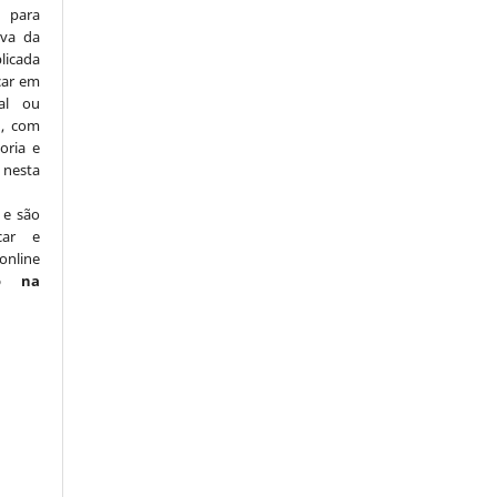
para
iva da
licada
icar em
nal ou
), com
oria e
nesta
 e são
car e
online
o na