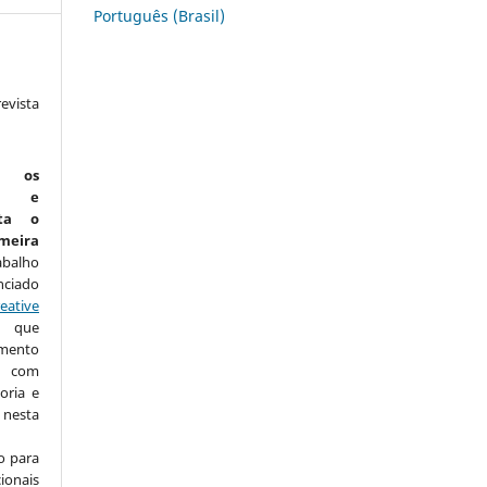
Português (Brasil)
vista
:
m os
is e
ta o
eira
abalho
nciado
eative
que
amento
com
oria e
nesta
o para
ionais