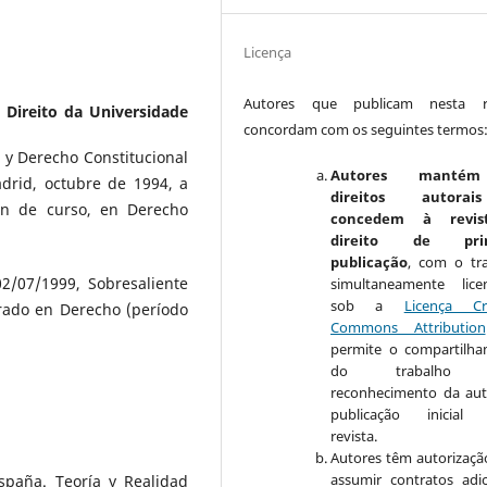
Licença
Autores que publicam nesta re
 Direito da Universidade
concordam com os seguintes termos
 y Derecho Constitucional
Autores manté
adrid, octubre de 1994, a
direitos autora
in de curso, en Derecho
concedem à revis
direito de prim
publicação
, com o tr
2/07/1999, Sobresaliente
simultaneamente lice
sob a
Licença Cr
rado en Derecho (período
Commons Attribution
permite o compartilh
do trabalho 
reconhecimento da aut
publicação inicial 
revista.
Autores têm autorizaçã
assumir contratos adic
paña. Teoría y Realidad