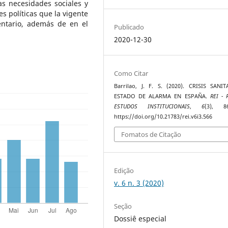
as necesidades sociales y
es políticas que la vigente
entario, además de en el
Publicado
2020-12-30
Como Citar
Barrilao, J. F. S. (2020). CRISIS SANI
ESTADO DE ALARMA EN ESPAÑA.
REI - 
ESTUDOS INSTITUCIONAIS
,
6
(3), 86
https://doi.org/10.21783/rei.v6i3.566
Fomatos de Citação
Edição
v. 6 n. 3 (2020)
Seção
Dossiê especial