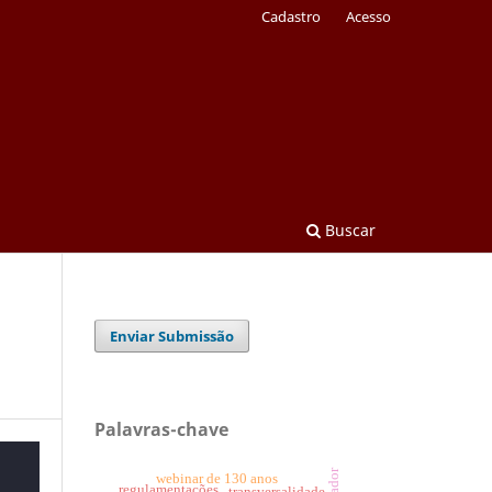
Cadastro
Acesso
Buscar
Enviar Submissão
Palavras-chave
webinar de 130 anos
regulamentações.
transversalidade