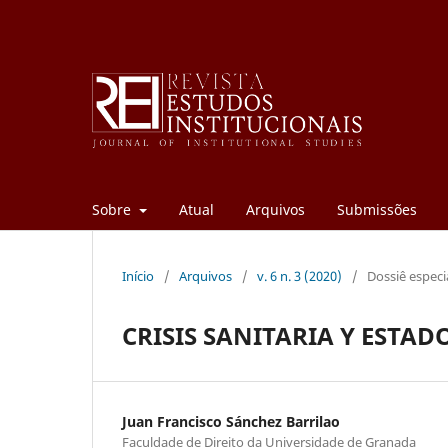
Sobre
Atual
Arquivos
Submissões
Início
/
Arquivos
/
v. 6 n. 3 (2020)
/
Dossiê especi
CRISIS SANITARIA Y ESTA
Juan Francisco Sánchez Barrilao
Faculdade de Direito da Universidade de Granada