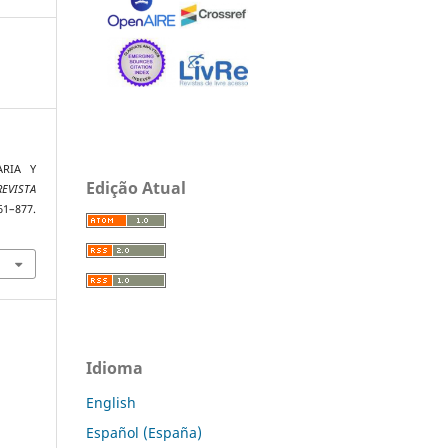
TARIA Y
Edição Atual
REVISTA
1–877.
Idioma
English
Español (España)