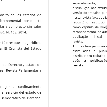
separadamente, 
distribuição não-exclus
versão do trabalho pub
ósito de los estados de
nesta revista (ex.: publ
gubernamental como acto
repositório institucio
taria como acto sin valor
como capítulo de livro
reconhecimento de aut
vo. N. 163, 2014.
publicação inicial 
revista.
19): respuestas jurídicas
Autores têm permissão
a. El Cronista del Estado
estimulados a publi
.
distribuir seu trabalho 
após a publicaçã
s del Derecho y estado de
revista
.
ea: Revista Parlamentaria
stigar el confinamiento
al servicio del estado de
 y Democrático de Derecho.