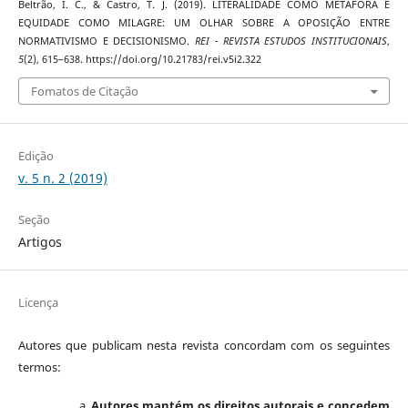
Beltrão, I. C., & Castro, T. J. (2019). LITERALIDADE COMO METÁFORA E
EQUIDADE COMO MILAGRE: UM OLHAR SOBRE A OPOSIÇÃO ENTRE
NORMATIVISMO E DECISIONISMO.
REI - REVISTA ESTUDOS INSTITUCIONAIS
,
5
(2), 615–638. https://doi.org/10.21783/rei.v5i2.322
Fomatos de Citação
Edição
v. 5 n. 2 (2019)
Seção
Artigos
Licença
Autores que publicam nesta revista concordam com os seguintes
termos:
Autores mantém os direitos autorais e concedem